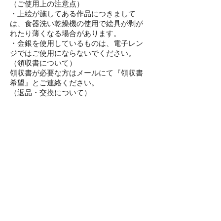
（ご使用上の注意点）
・上絵が施してある作品につきまして
は、食器洗い乾燥機の使用で絵具が剥が
れたり薄くなる場合があります。
・金銀を使用しているものは、電子レン
ジではご使用にならないでください。
（領収書について）
領収書が必要な方はメールにて『領収書
希望』とご連絡ください。
（返品・交換について）
到着した商品に破損が見られる場合、商
品到着後3日以内にご連絡下さい。
お客様の都合による返品・交換は承るこ
とが出来ませんのでご了承下さい。
商品の破損につきましては、代替えの商
品をお選びいただくか、銀行振込にてご
指定の口座に商品代金をご返金いたしま
す。その際の振込手数料は当方にて負担
いたします。
不良品の返品送料につきましては、お客
様より着払いにてご返送いただいた上、
交換品を元払い（当方負担）にてお送り
致します。